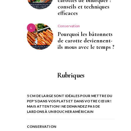
carottes de bifurquer :
conseils et techniques
efficaces
Conservation
6
Pourquoi les bâtonnets
de carotte deviennent-
ils mous avec le temps ?
Rubriques
5 CM DE LARGE SONT IDÉALES POUR METTRE DU
PEP'S DANS VOS PLATS ET DANS VOTRE CŒUR !
MAIS ATTENTION ! NE DEMANDEZ PAS DE
LARDONS À UN BOUCHER AMÉRICAIN
CONSERVATION