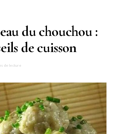
 peau du chouchou :
eils de cuisson
es de lecture