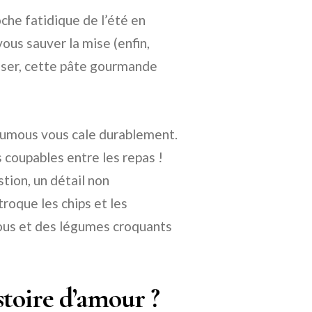
oche fatidique de l’été en
vous sauver la mise (enfin,
enser, cette pâte gourmande
 houmous vous cale durablement.
s coupables entre les repas !
stion, un détail non
troque les chips et les
ous et des légumes croquants
stoire d’amour ?