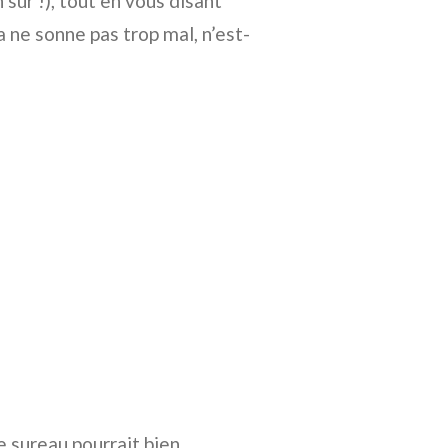
 sûr !), tout en vous disant
a ne sonne pas trop mal, n’est-
e sureau pourrait bien