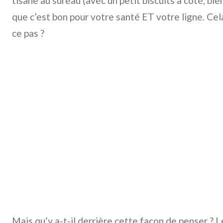
tisane au sureau (avec un petit biscuits à côté, bien
que c’est bon pour votre santé ET votre ligne. Cel
ce pas ?
Mais qu’y a-t-il derrière cette façon de penser ? L