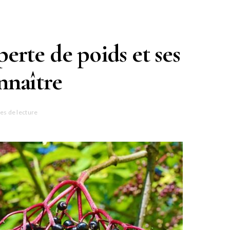
perte de poids et ses
nnaître
es de lecture