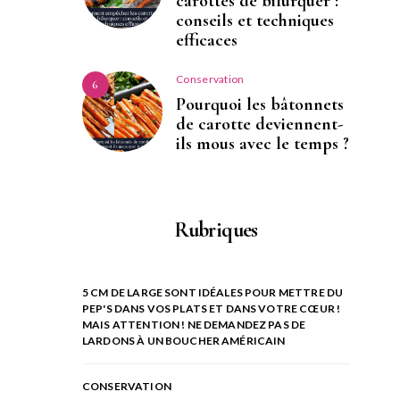
carottes de bifurquer :
conseils et techniques
efficaces
Conservation
6
Pourquoi les bâtonnets
de carotte deviennent-
ils mous avec le temps ?
Rubriques
5 CM DE LARGE SONT IDÉALES POUR METTRE DU
PEP'S DANS VOS PLATS ET DANS VOTRE CŒUR !
MAIS ATTENTION ! NE DEMANDEZ PAS DE
LARDONS À UN BOUCHER AMÉRICAIN
CONSERVATION