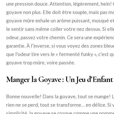
une pression douce. Attention, légèrement, hein! 
goyave non plus. Elle doit être souple, mais pas mo
goyave mûre exhale un arôme puissant, musqué et
le sentir sans même coller votre nez dessus. Si el
odeur, passez votre chemin. Ce sera une expérien
garantie. À l’inverse, si vous voyez des zones ble
que l’odeur tire vers le « fermenté funky », c’est 
goyave trop mûre, voire passée.
Manger la Goyave : Un Jeu d’Enfant
Bonne nouvelle! Dans la goyave, tout se mange! La 
rien ne se perd, tout se transforme… en délice. Si 
simplicité, la goyave se croque comme une pomme.