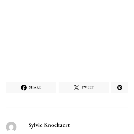
SHARE
TWEET
Sylvie Knockaert