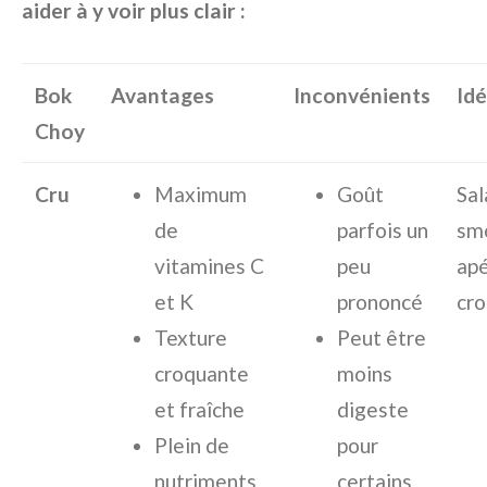
aider à y voir plus clair :
Bok
Avantages
Inconvénients
Id
Choy
Cru
Maximum
Goût
Sal
de
parfois un
sm
vitamines C
peu
apé
et K
prononcé
cr
Texture
Peut être
croquante
moins
et fraîche
digeste
Plein de
pour
nutriments
certains