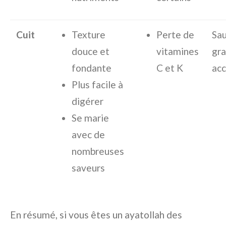
Cuit
Texture
Perte de
Sau
douce et
vitamines
gra
fondante
C et K
ac
Plus facile à
digérer
Se marie
avec de
nombreuses
saveurs
En résumé, si vous êtes un ayatollah des