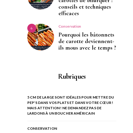
carottes de bifurquer :
conseils et techniques
efficaces
Conservation
6
Pourquoi les bâtonnets
de carotte deviennent-
ils mous avec le temps ?
Rubriques
5 CM DE LARGE SONT IDÉALES POUR METTRE DU
PEP'S DANS VOS PLATS ET DANS VOTRE CŒUR !
MAIS ATTENTION ! NE DEMANDEZ PAS DE
LARDONS À UN BOUCHER AMÉRICAIN
CONSERVATION