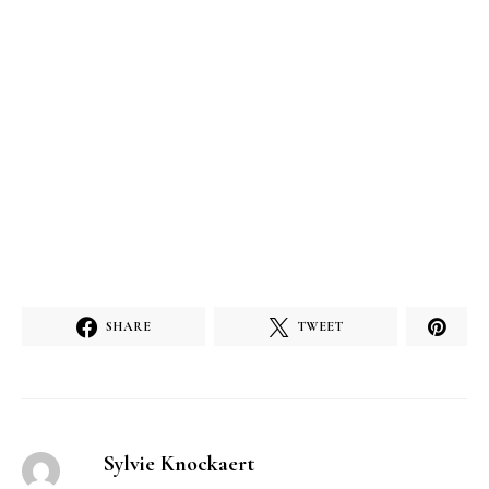
SHARE
TWEET
Sylvie Knockaert