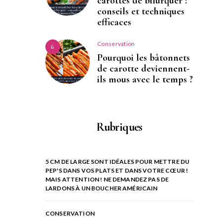
carottes de bifurquer :
conseils et techniques
efficaces
Conservation
6
Pourquoi les bâtonnets
de carotte deviennent-
ils mous avec le temps ?
Rubriques
5 CM DE LARGE SONT IDÉALES POUR METTRE DU
PEP'S DANS VOS PLATS ET DANS VOTRE CŒUR !
MAIS ATTENTION ! NE DEMANDEZ PAS DE
LARDONS À UN BOUCHER AMÉRICAIN
CONSERVATION