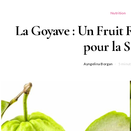
Nutrition
La Goyave : Un Fruit 
pour la 
Ayngelina Borgan
5 minut