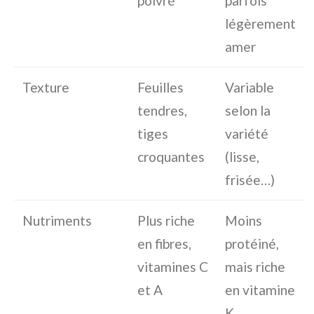
poivré
parfois
légèrement
amer
Texture
Feuilles
Variable
tendres,
selon la
tiges
variété
croquantes
(lisse,
frisée…)
Nutriments
Plus riche
Moins
en fibres,
protéiné,
vitamines C
mais riche
et A
en vitamine
K