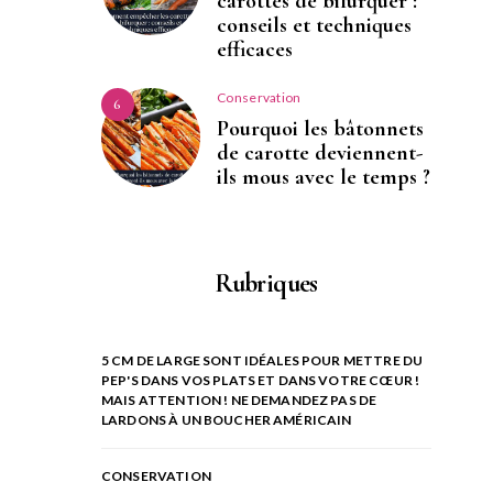
carottes de bifurquer :
conseils et techniques
efficaces
Conservation
6
Pourquoi les bâtonnets
de carotte deviennent-
ils mous avec le temps ?
Rubriques
5 CM DE LARGE SONT IDÉALES POUR METTRE DU
PEP'S DANS VOS PLATS ET DANS VOTRE CŒUR !
MAIS ATTENTION ! NE DEMANDEZ PAS DE
LARDONS À UN BOUCHER AMÉRICAIN
CONSERVATION