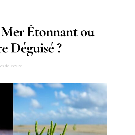
de Mer Étonnant ou
e Déguisé ?
es de lecture