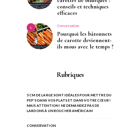
carottes de bifurquer :
conseils et techniques
efficaces
Conservation
6
Pourquoi les bâtonnets
de carotte deviennent-
ils mous avec le temps ?
Rubriques
5 CM DE LARGE SONT IDÉALES POUR METTRE DU
PEP'S DANS VOS PLATS ET DANS VOTRE CŒUR !
MAIS ATTENTION ! NE DEMANDEZ PAS DE
LARDONS À UN BOUCHER AMÉRICAIN
CONSERVATION