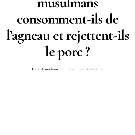
musulmans
consomment-ils de
l’agneau et rejettent-ils
le porc ?
Sylvie Knockaert
12 minutes de lecture