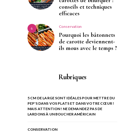
carottes de bifurquer :
conseils et techniques
efficaces
Conservation
6
Pourquoi les bâtonnets
de carotte deviennent-
ils mous avec le temps ?
Rubriques
5 CM DE LARGE SONT IDÉALES POUR METTRE DU
PEP'S DANS VOS PLATS ET DANS VOTRE CŒUR !
MAIS ATTENTION ! NE DEMANDEZ PAS DE
LARDONS À UN BOUCHER AMÉRICAIN
CONSERVATION