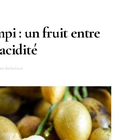
i : un fruit entre
acidité
es de lecture