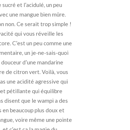
sucré et l’acidulé, un peu
 avec une mangue bien mûre.
on non. Ce serait trop simple !
acité qui vous réveille les
ncore. C’est un peu comme une
entaire, un je-ne-sais-quoi
la douceur d’une mandarine
e de citron vert. Voilà, vous
as une acidité agressive qui
et pétillante qui équilibre
ns disent que le wampi a des
s en beaucoup plus doux et
angue, voire même une pointe
et c’est ça la magie du