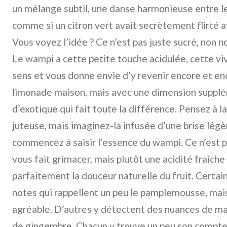
un mélange subtil, une danse harmonieuse entre le 
comme si un citron vert avait secrètement flirté
Vous voyez l’idée ? Ce n’est pas juste sucré, non n
Le wampi a cette petite touche acidulée, cette viv
sens et vous donne envie d’y revenir encore et e
limonade maison, mais avec une dimension supplém
d’exotique qui fait toute la différence. Pensez à 
juteuse, mais imaginez-la infusée d’une brise légèr
commencez à saisir l’essence du wampi. Ce n’est p
vous fait grimacer, mais plutôt une acidité fraîche 
parfaitement la douceur naturelle du fruit. Certai
notes qui rappellent un peu le pamplemousse, mai
agréable. D’autres y détectent des nuances de m
de gingembre. Chacun y trouve un peu son compte, 