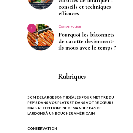
carottes de bifurquer :
conseils et techniques
efficaces
Conservation
6
Pourquoi les bâtonnets
de carotte deviennent-
ils mous avec le temps ?
Rubriques
5 CM DE LARGE SONT IDÉALES POUR METTRE DU
PEP'S DANS VOS PLATS ET DANS VOTRE CŒUR !
MAIS ATTENTION ! NE DEMANDEZ PAS DE
LARDONS À UN BOUCHER AMÉRICAIN
CONSERVATION