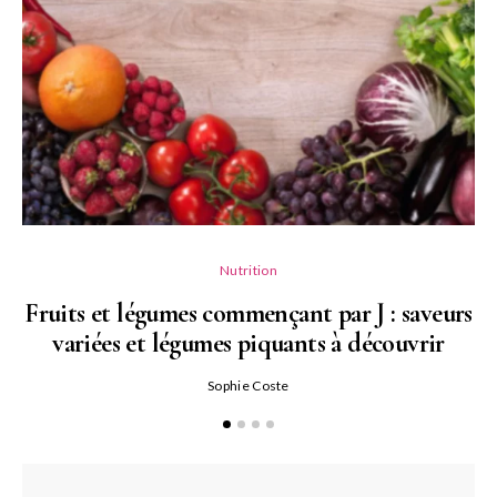
Nutrition
Fruits et légumes commençant par J : saveurs
variées et légumes piquants à découvrir
Qu
Sophie Coste