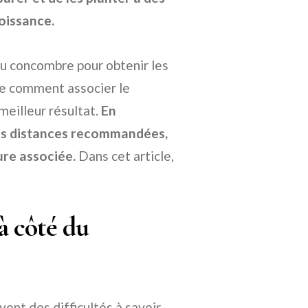
roissance.
u concombre pour obtenir les
re comment associer le
eilleur résultat.
En
les distances recommandées,
ure associée.
Dans cet article,
à côté du
vent des difficultés à savoir