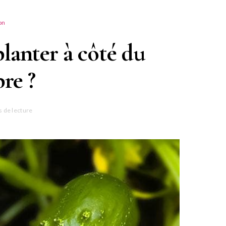
on
lanter à côté du
re ?
 de lecture