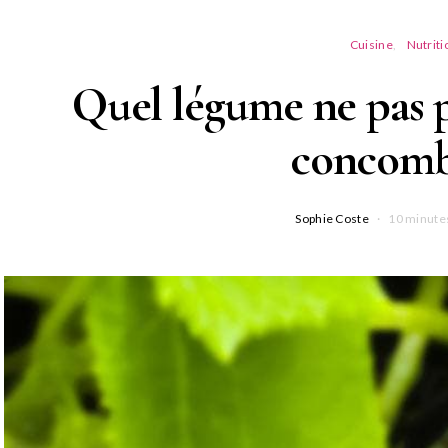
Cuisine
Nutriti
Quel légume ne pas p
concomb
Sophie Coste
10 minutes