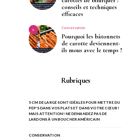
carottes de bifurquer :
conseils et techniques
efficaces
Conservation
6
Pourquoi les bâtonnets
de carotte deviennent-
ils mous avec le temps ?
Rubriques
5 CM DE LARGE SONT IDÉALES POUR METTRE DU
PEP'S DANS VOS PLATS ET DANS VOTRE CŒUR !
MAIS ATTENTION ! NE DEMANDEZ PAS DE
LARDONS À UN BOUCHER AMÉRICAIN
CONSERVATION