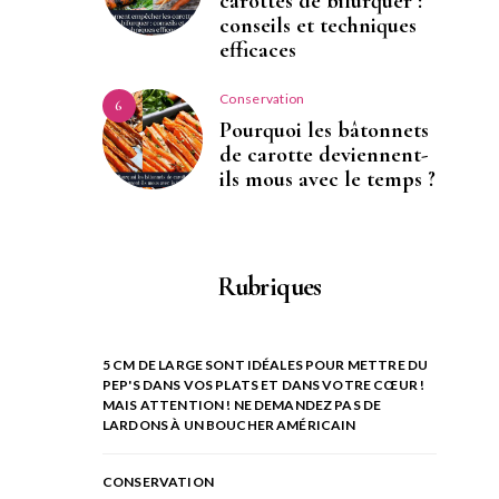
carottes de bifurquer :
conseils et techniques
efficaces
Conservation
6
Pourquoi les bâtonnets
de carotte deviennent-
ils mous avec le temps ?
Rubriques
5 CM DE LARGE SONT IDÉALES POUR METTRE DU
PEP'S DANS VOS PLATS ET DANS VOTRE CŒUR !
MAIS ATTENTION ! NE DEMANDEZ PAS DE
LARDONS À UN BOUCHER AMÉRICAIN
CONSERVATION