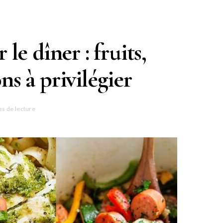
le dîner : fruits,
ns à privilégier
es de lecture