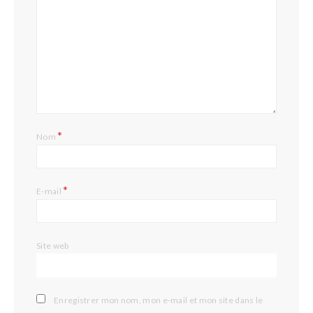
*
Nom
*
E-mail
Site web
Enregistrer mon nom, mon e-mail et mon site dans le