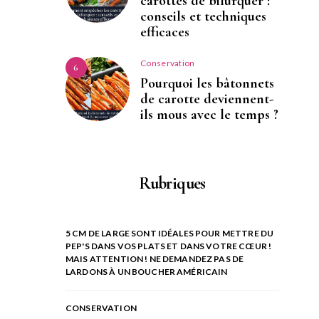
carottes de bifurquer :
conseils et techniques
efficaces
Conservation
6
Pourquoi les bâtonnets
de carotte deviennent-
ils mous avec le temps ?
Rubriques
5 CM DE LARGE SONT IDÉALES POUR METTRE DU
PEP'S DANS VOS PLATS ET DANS VOTRE CŒUR !
MAIS ATTENTION ! NE DEMANDEZ PAS DE
LARDONS À UN BOUCHER AMÉRICAIN
CONSERVATION