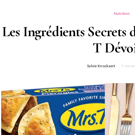
Nutrition
Les Ingrédients Secrets 
T Dévoi
Sylvie Knockaert
7 minut