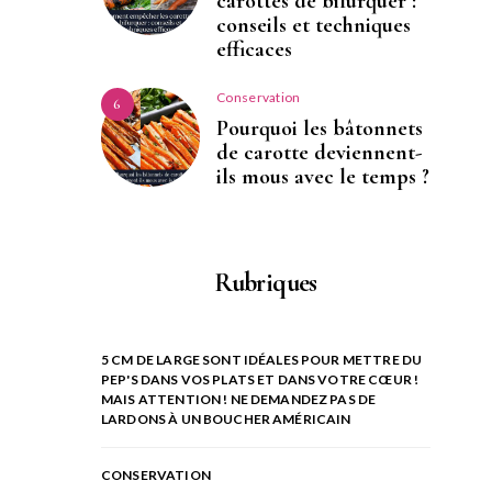
carottes de bifurquer :
conseils et techniques
efficaces
Conservation
6
Pourquoi les bâtonnets
de carotte deviennent-
ils mous avec le temps ?
Rubriques
5 CM DE LARGE SONT IDÉALES POUR METTRE DU
PEP'S DANS VOS PLATS ET DANS VOTRE CŒUR !
MAIS ATTENTION ! NE DEMANDEZ PAS DE
LARDONS À UN BOUCHER AMÉRICAIN
CONSERVATION