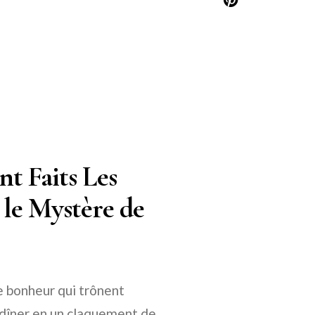
t Faits Les
 le Mystère de
e bonheur qui trônent
 dîner en un claquement de