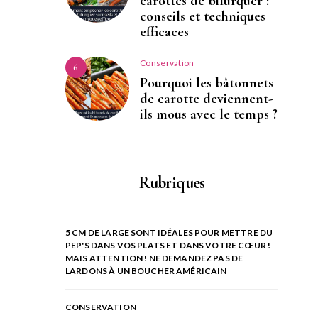
carottes de bifurquer :
conseils et techniques
efficaces
Conservation
6
Pourquoi les bâtonnets
de carotte deviennent-
ils mous avec le temps ?
Rubriques
5 CM DE LARGE SONT IDÉALES POUR METTRE DU
PEP'S DANS VOS PLATS ET DANS VOTRE CŒUR !
MAIS ATTENTION ! NE DEMANDEZ PAS DE
LARDONS À UN BOUCHER AMÉRICAIN
CONSERVATION