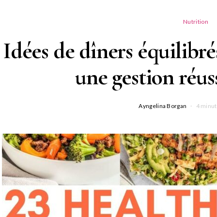
Nutrition
Idées de dîners équilibré
une gestion réus
Ayngelina Borgan
4 minut