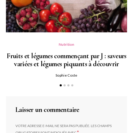
Nutrition
Fruits et légumes commençant par J : saveurs
variées et légumes piquants à découvrir
Qu
Sophie Coste
Laisser un commentaire
VOTRE ADRESSE E-MAIL NE SERA PAS PUBLIÉE.
LES CHAMPS
*
OBLIGATOIRES SONT INDIQUÉS AVEC