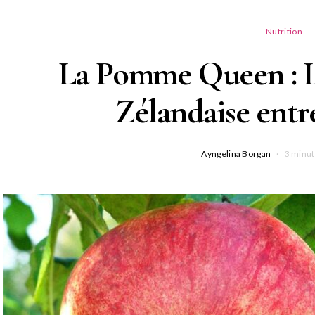
Nutrition
La Pomme Queen : L
Zélandaise entr
Ayngelina Borgan
3 minut