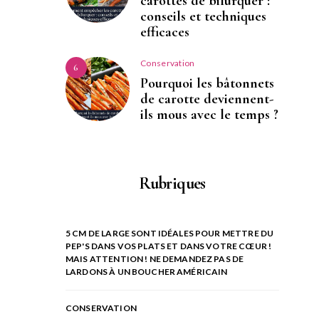
carottes de bifurquer :
conseils et techniques
efficaces
Conservation
6
Pourquoi les bâtonnets
de carotte deviennent-
ils mous avec le temps ?
Rubriques
5 CM DE LARGE SONT IDÉALES POUR METTRE DU
PEP'S DANS VOS PLATS ET DANS VOTRE CŒUR !
MAIS ATTENTION ! NE DEMANDEZ PAS DE
LARDONS À UN BOUCHER AMÉRICAIN
CONSERVATION