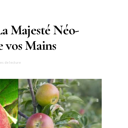
a Majesté Néo-
e vos Mains
es de lecture