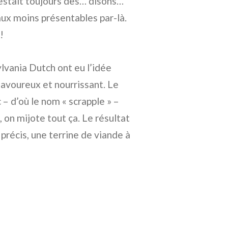
 restait toujours des… disons…
aux moins présentables par-là.
!
ylvania Dutch ont eu l’idée
savoureux et nourrissant. Le
c – d’où le nom « scrapple » –
, on mijote tout ça. Le résultat
 précis, une terrine de viande à