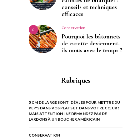
carottes de bifurquer :
conseils et techniques
efficaces
Conservation
6
Pourquoi les bâtonnets
de carotte deviennent-
ils mous avec le temps ?
Rubriques
5 CM DE LARGE SONT IDÉALES POUR METTRE DU
PEP'S DANS VOS PLATS ET DANS VOTRE CŒUR !
MAIS ATTENTION ! NE DEMANDEZ PAS DE
LARDONS À UN BOUCHER AMÉRICAIN
CONSERVATION