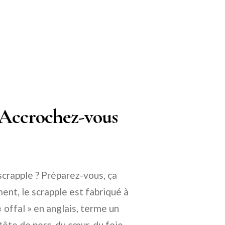
 ? Accrochez-vous
scrapple ? Préparez-vous, ça
ent, le scrapple est fabriqué à
« offal » en anglais, terme un
 tête de porc, du cœur, du foie,