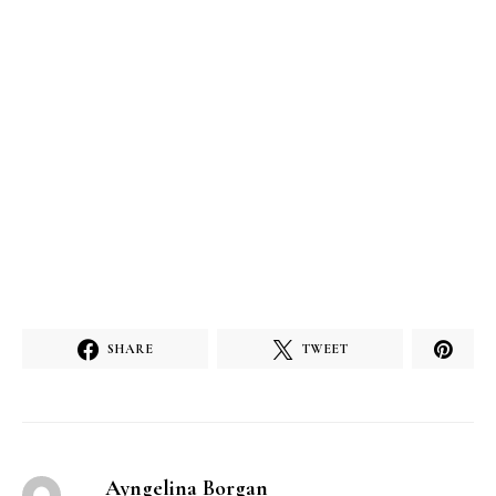
SHARE
TWEET
Ayngelina Borgan