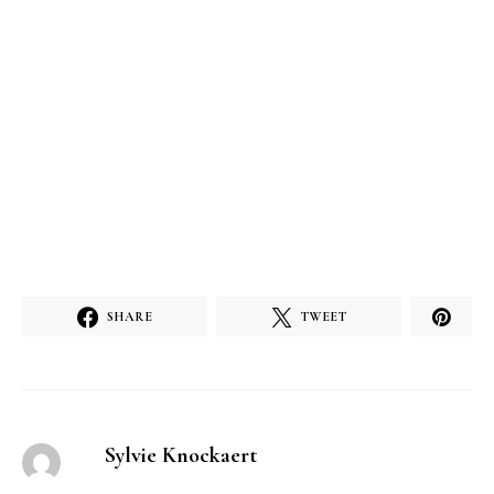
SHARE
TWEET
Sylvie Knockaert