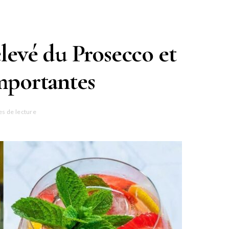
élevé du Prosecco et
importantes
es de lecture