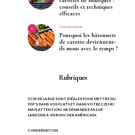
carottes de bifurquer :
conseils et techniques
efficaces
Conservation
6
Pourquoi les bâtonnets
de carotte deviennent-
ils mous avec le temps ?
Rubriques
5 CM DE LARGE SONT IDÉALES POUR METTRE DU
PEP'S DANS VOS PLATS ET DANS VOTRE CŒUR !
MAIS ATTENTION ! NE DEMANDEZ PAS DE
LARDONS À UN BOUCHER AMÉRICAIN
CONSERVATION