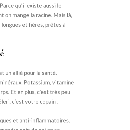
Parce qu’il existe aussi le
nt on mange la racine. Mais là,
s longues et fières, prêtes à
té
st un allié pour la santé.
 minéraux. Potassium, vitamine
rps. Et en plus, c’est très peu
éleri, c’est votre copain !
iques et anti-inflammatoires.
prendre soin de soi en se