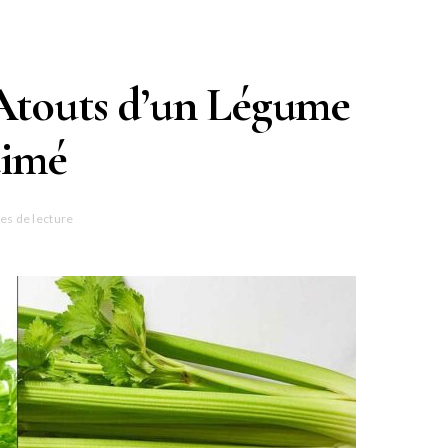
t Atouts d’un Légume
timé
es de lecture