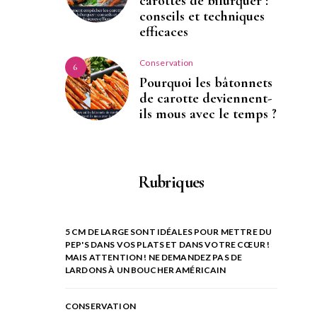
carottes de bifurquer :
conseils et techniques
efficaces
Conservation
6
Pourquoi les bâtonnets
de carotte deviennent-
ils mous avec le temps ?
Rubriques
5 CM DE LARGE SONT IDÉALES POUR METTRE DU
PEP'S DANS VOS PLATS ET DANS VOTRE CŒUR !
MAIS ATTENTION ! NE DEMANDEZ PAS DE
LARDONS À UN BOUCHER AMÉRICAIN
CONSERVATION