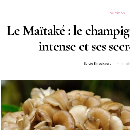
Nutrition
Le Maïtaké : le champig
intense et ses secr
Sylvie Knockaert
4 minut