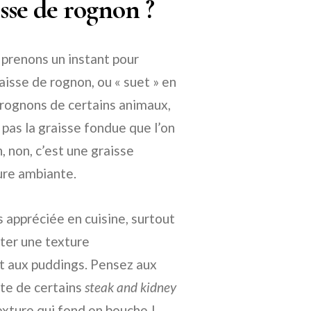
aisse de rognon ?
 prenons un instant pour
isse de rognon, ou « suet » en
s rognons de certains animaux,
 pas la graisse fondue que l’on
, non, c’est une graisse
ure ambiante.
s appréciée en cuisine, surtout
rter une texture
et aux puddings. Pensez aux
âte de certains
steak and kidney
texture qui fond en bouche !