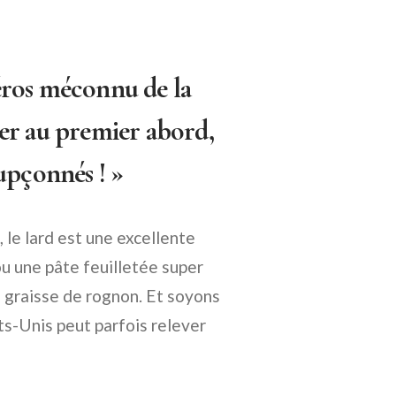
héros méconnu de la
êver au premier abord,
oupçonnés ! »
e, le lard est une excellente
ou une pâte feuilletée super
 graisse de rognon. Et soyons
ts-Unis peut parfois relever