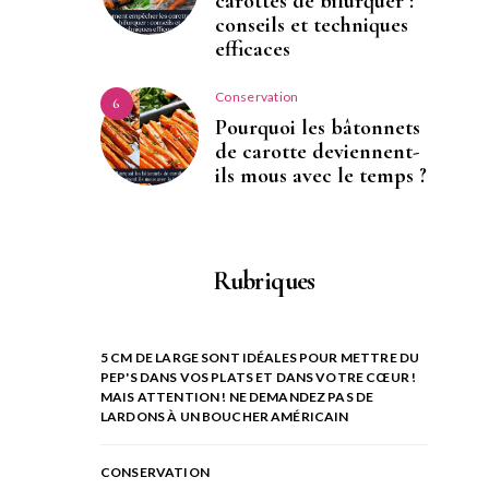
carottes de bifurquer :
conseils et techniques
efficaces
Conservation
6
Pourquoi les bâtonnets
de carotte deviennent-
ils mous avec le temps ?
Rubriques
5 CM DE LARGE SONT IDÉALES POUR METTRE DU
PEP'S DANS VOS PLATS ET DANS VOTRE CŒUR !
MAIS ATTENTION ! NE DEMANDEZ PAS DE
LARDONS À UN BOUCHER AMÉRICAIN
CONSERVATION