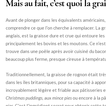
Mais au fait, c’est quoi la gr
Avant de plonger dans les équivalents américains,
comprendre ce que l’on cherche à remplacer. La gra
anglais, est la graisse dure et crue qui entoure le
principalement les bovins et les moutons. Ce n’est
trouve dans une poêle après avoir cuisiné du bacon
beaucoup plus ferme, presque cireuse à températ
Traditionnellement, la graisse de rognon était trè
dans les îles britanniques, pour sa capacité à appo
incroyablement légère et friable aux pâtisseries 
Christmas puddings
, aux
mince pies
ou encore à la p
pies
. C’est l’ingrédient secret pour obtenir cette 