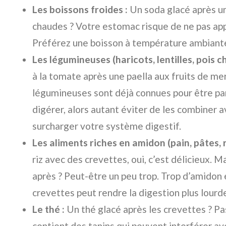
Les boissons froides :
Un soda glacé après un
chaudes ? Votre estomac risque de ne pas app
Préférez une boisson à température ambiant
Les légumineuses (haricots, lentilles, pois c
à la tomate après une paella aux fruits de me
légumineuses sont déjà connues pour être parf
digérer, alors autant éviter de les combiner 
surcharger votre système digestif.
Les aliments riches en amidon (pain, pâtes, 
riz avec des crevettes, oui, c’est délicieux.
après ? Peut-être un peu trop. Trop d’amido
crevettes peut rendre la digestion plus lourd
Le thé :
Un thé glacé après les crevettes ? Pa
contient des tanins qui peuvent interférer av