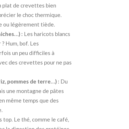
 plat de crevettes bien
récier le choc thermique.
e ou légèrement tiède.
hiches…) :
Les haricots blancs
r ? Hum, bof. Les
ois un peu difficiles à
avec des crevettes pour ne pas
riz, pommes de terre…) :
Du
 Mais une montagne de pâtes
n en même temps que des
e.
s top. Le thé, comme le café,
ec la digestion des protéines