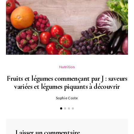
Nutrition
Fruits et légumes commençant par J : saveurs
variées et légumes piquants à découvrir
Qu
Sophie Coste
Laisser un commentaire