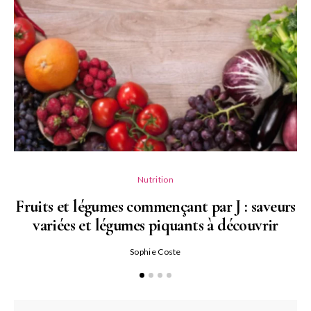
Nutrition
Fruits et légumes commençant par J : saveurs
variées et légumes piquants à découvrir
Qu
Sophie Coste