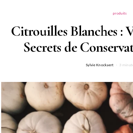
produits
Citrouilles Blanches : V
Secrets de Conserva
Sylvie Knockaert
3 minut