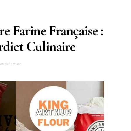
e Farine Française :
dict Culinaire
es de lecture