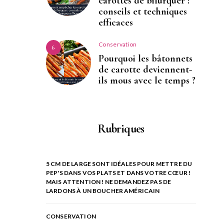
carottes de bifurquer :
conseils et techniques
efficaces
Conservation
6
Pourquoi les bâtonnets
de carotte deviennent-
ils mous avec le temps ?
Rubriques
5 CM DE LARGE SONT IDÉALES POUR METTRE DU
PEP'S DANS VOS PLATS ET DANS VOTRE CŒUR !
MAIS ATTENTION ! NE DEMANDEZ PAS DE
LARDONS À UN BOUCHER AMÉRICAIN
CONSERVATION