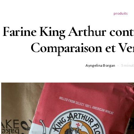
produits
Farine King Arthur contr
Comparaison et Ver
Ayngelina Borgan
5 minut