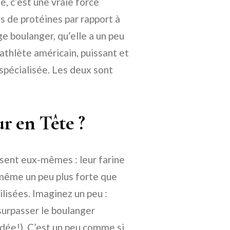
e, c’est une vraie force
es de protéines par rapport à
ge boulanger, qu’elle a un peu
athlète américain, puissant et
 spécialisée. Les deux sont
r en Tête ?
disent eux-mêmes : leur farine
 même un peu plus forte que
ilisées. Imaginez un peu :
surpasser le boulanger
’idée!). C’est un peu comme si