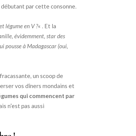
m débutant par cette consonne.
 et légume en V ?
« . Et la
Vanille, évidemment, star des
 qui pousse à Madagascar (oui,
«
 fracassante, un scoop de
verser vos dîners mondains et
s légumes qui commencent par
is n’est pas aussi
bre !