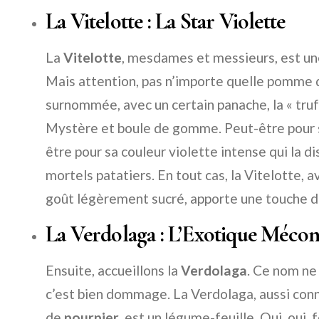
La Vitelotte : La Star Violette
La
Vitelotte
, mesdames et messieurs, est un
Mais attention, pas n’importe quelle pomme de
surnommée, avec un certain panache, la « truf
Mystère et boule de gomme. Peut-être pour s
être pour sa couleur violette intense qui la 
mortels patatiers. En tout cas, la Vitelotte, a
goût légèrement sucré, apporte une touche d’o
La Verdolaga : L’Exotique Méco
Ensuite, accueillons la
Verdolaga
. Ce nom ne 
c’est bien dommage. La Verdolaga, aussi co
de
pourpier
, est un légume-feuille. Oui, oui,