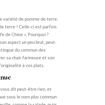
e variété de pomme de terre.
 terre ! Celle-ci est parfois
fe de Chine ». Pourquoi ?
on aspect un peu brut, peut-
distingue du commun des
vec sa chair farineuse et son
riginalité à vos plats.
nnue
vous dit peut-être rien, et
nnue sous le nom plus commun
 feuille, comme la salade, mais