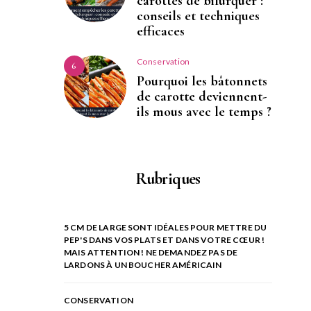
carottes de bifurquer :
conseils et techniques
efficaces
Conservation
6
Pourquoi les bâtonnets
de carotte deviennent-
ils mous avec le temps ?
Rubriques
5 CM DE LARGE SONT IDÉALES POUR METTRE DU
PEP'S DANS VOS PLATS ET DANS VOTRE CŒUR !
MAIS ATTENTION ! NE DEMANDEZ PAS DE
LARDONS À UN BOUCHER AMÉRICAIN
CONSERVATION