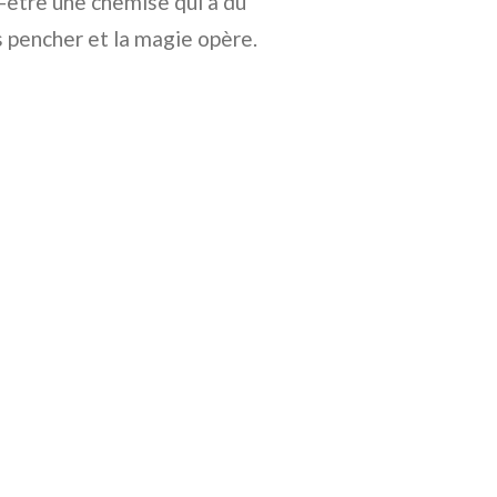
t-être une chemise qui a du
s pencher et la magie opère.