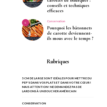
carottes de bifurquer :
conseils et techniques
efficaces
Conservation
6
Pourquoi les bâtonnets
de carotte deviennent-
ils mous avec le temps ?
Rubriques
5 CM DE LARGE SONT IDÉALES POUR METTRE DU
PEP'S DANS VOS PLATS ET DANS VOTRE CŒUR !
MAIS ATTENTION ! NE DEMANDEZ PAS DE
LARDONS À UN BOUCHER AMÉRICAIN
CONSERVATION