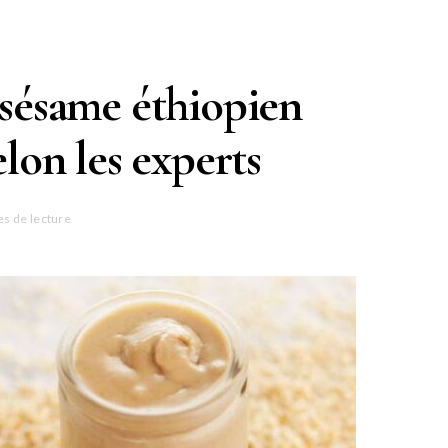
e sésame éthiopien
lon les experts
es de lecture