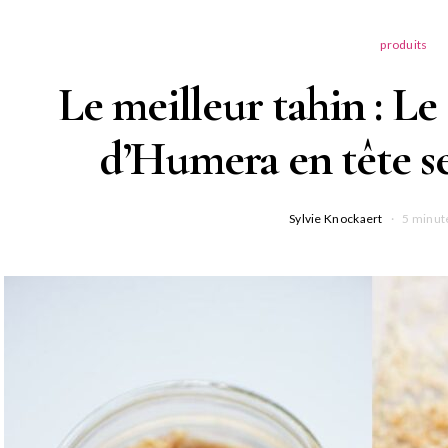
produits
Le meilleur tahin : L
d’Humera en tête se
Sylvie Knockaert
5 minut