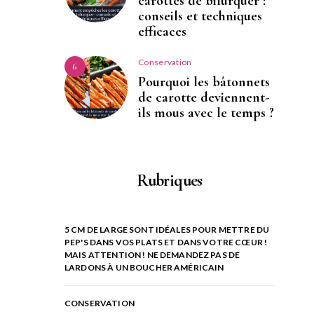
carottes de bifurquer :
conseils et techniques
efficaces
Conservation
6
Pourquoi les bâtonnets
de carotte deviennent-
ils mous avec le temps ?
Rubriques
5 CM DE LARGE SONT IDÉALES POUR METTRE DU
PEP'S DANS VOS PLATS ET DANS VOTRE CŒUR !
MAIS ATTENTION ! NE DEMANDEZ PAS DE
LARDONS À UN BOUCHER AMÉRICAIN
CONSERVATION