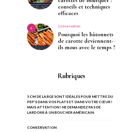
carottes de bifurquer :
conseils et techniques
efficaces
Conservation
6
Pourquoi les bâtonnets
de carotte deviennent-
ils mous avec le temps ?
Rubriques
5 CM DE LARGE SONT IDÉALES POUR METTRE DU
PEP'S DANS VOS PLATS ET DANS VOTRE CŒUR !
MAIS ATTENTION ! NE DEMANDEZ PAS DE
LARDONS À UN BOUCHER AMÉRICAIN
CONSERVATION