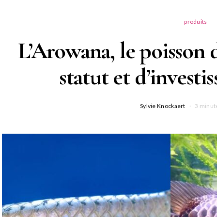
produits
L’Arowana, le poisson 
statut et d’investi
Sylvie Knockaert
3 minut