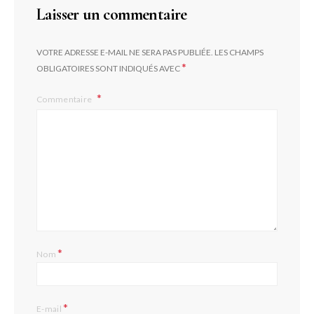
Laisser un commentaire
VOTRE ADRESSE E-MAIL NE SERA PAS PUBLIÉE.
LES CHAMPS
*
OBLIGATOIRES SONT INDIQUÉS AVEC
Commentaire
L
*
Nom
*
E-mail