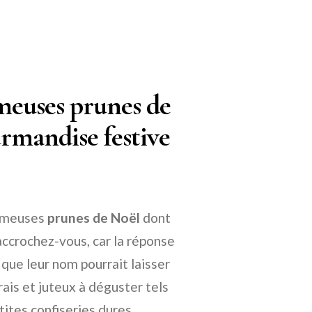
fameuses prunes de
rmandise festive
fameuses
prunes de Noël
dont
 accrochez-vous, car la réponse
que leur nom pourrait laisser
rais et juteux à déguster tels
etites confiseries dures,