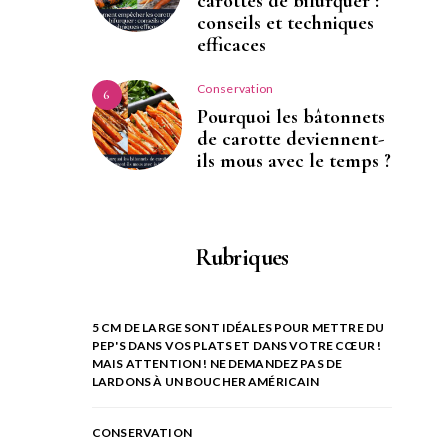
carottes de bifurquer :
conseils et techniques
efficaces
Conservation
6
Pourquoi les bâtonnets
de carotte deviennent-
ils mous avec le temps ?
Rubriques
5 CM DE LARGE SONT IDÉALES POUR METTRE DU
PEP'S DANS VOS PLATS ET DANS VOTRE CŒUR !
MAIS ATTENTION ! NE DEMANDEZ PAS DE
LARDONS À UN BOUCHER AMÉRICAIN
CONSERVATION