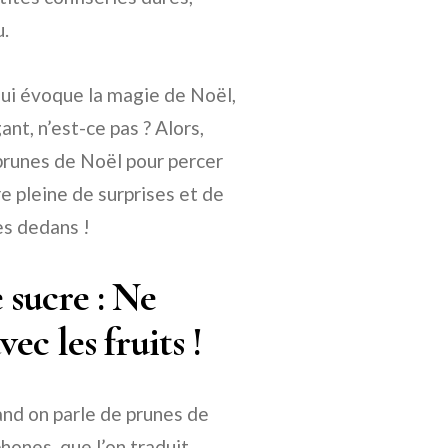
u.
 qui évoque la magie de Noël,
ant, n’est-ce pas ? Alors,
prunes de Noël pour percer
re pleine de surprises et de
nes dedans !
 sucre : Ne
ec les fruits !
uand on parle de prunes de
hones, que l’on traduit