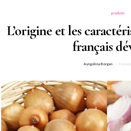
produits
L’origine et les caractér
français dé
Ayngelina Borgan
3 minut