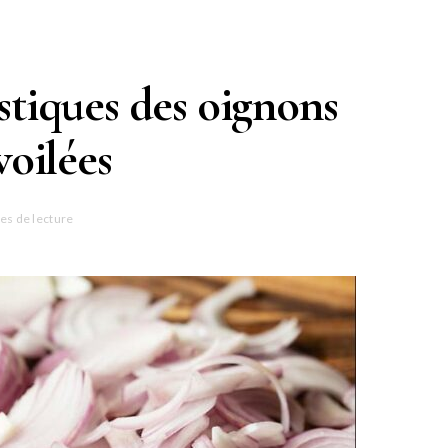
istiques des oignons
voilées
es de lecture