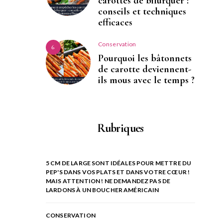
carottes de bifurquer :
conseils et techniques
efficaces
Conservation
6
Pourquoi les bâtonnets
de carotte deviennent-
ils mous avec le temps ?
Rubriques
5 CM DE LARGE SONT IDÉALES POUR METTRE DU
PEP'S DANS VOS PLATS ET DANS VOTRE CŒUR !
MAIS ATTENTION ! NE DEMANDEZ PAS DE
LARDONS À UN BOUCHER AMÉRICAIN
CONSERVATION