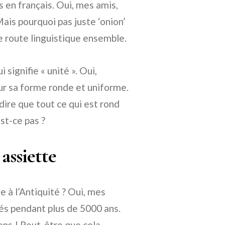
 en français. Oui, mes amis,
ais pourquoi pas juste ‘onion’
e route linguistique ensemble.
i signifie « unité ». Oui,
r sa forme ronde et uniforme.
ire que tout ce qui est rond
est-ce pas ?
assiette
e à l’Antiquité ? Oui, mes
vés pendant plus de 5000 ans.
ens ! Peut-être que cela