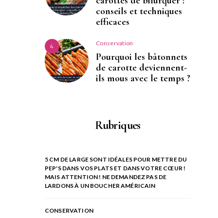
carottes de bifurquer :
conseils et techniques
efficaces
Conservation
6
Pourquoi les bâtonnets
de carotte deviennent-
ils mous avec le temps ?
Rubriques
5 CM DE LARGE SONT IDÉALES POUR METTRE DU
PEP'S DANS VOS PLATS ET DANS VOTRE CŒUR !
MAIS ATTENTION ! NE DEMANDEZ PAS DE
LARDONS À UN BOUCHER AMÉRICAIN
CONSERVATION