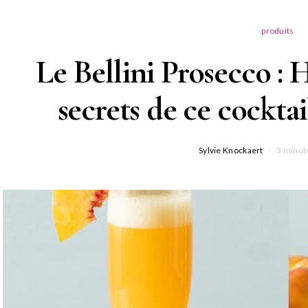
produits
Le Bellini Prosecco : H
secrets de ce cockt
Sylvie Knockaert
3 minut