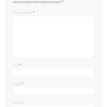
*
OBLIGATOIRES SONT INDIQUÉS AVEC
Commentaire
L
*
Nom
*
E-mail
Site web