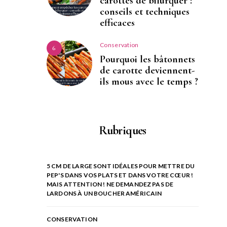
carottes de bifurquer :
conseils et techniques
efficaces
Conservation
6
Pourquoi les bâtonnets
de carotte deviennent-
ils mous avec le temps ?
Rubriques
5 CM DE LARGE SONT IDÉALES POUR METTRE DU
PEP'S DANS VOS PLATS ET DANS VOTRE CŒUR !
MAIS ATTENTION ! NE DEMANDEZ PAS DE
LARDONS À UN BOUCHER AMÉRICAIN
CONSERVATION