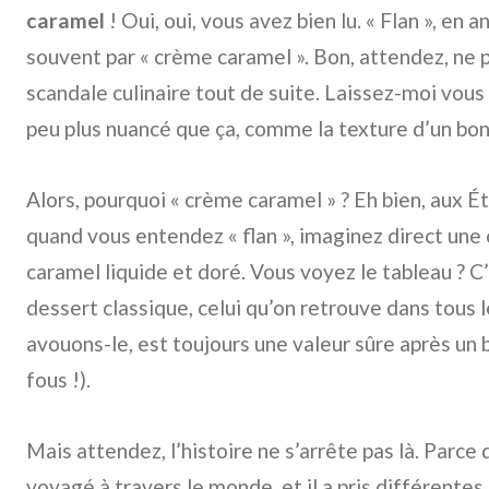
caramel
! Oui, oui, vous avez bien lu. « Flan », en an
souvent par « crème caramel ». Bon, attendez, ne p
scandale culinaire tout de suite. Laissez-moi vous 
peu plus nuancé que ça, comme la texture d’un bon
Alors, pourquoi « crème caramel » ? Eh bien, aux É
quand vous entendez « flan », imaginez direct un
caramel liquide et doré. Vous voyez le tableau ? C
dessert classique, celui qu’on retrouve dans tous l
avouons-le, est toujours une valeur sûre après un 
fous !).
Mais attendez, l’histoire ne s’arrête pas là. Parce q
voyagé à travers le monde, et il a pris différentes