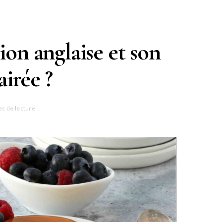
sion anglaise et son
airée ?
es de lecture