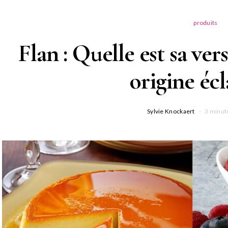
produits
Flan : Quelle est sa ver
origine écl
Sylvie Knockaert
3 minut