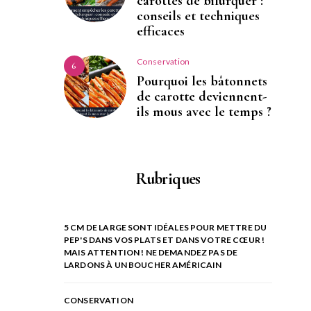
carottes de bifurquer :
conseils et techniques
efficaces
Conservation
6
Pourquoi les bâtonnets
de carotte deviennent-
ils mous avec le temps ?
Rubriques
5 CM DE LARGE SONT IDÉALES POUR METTRE DU
PEP'S DANS VOS PLATS ET DANS VOTRE CŒUR !
MAIS ATTENTION ! NE DEMANDEZ PAS DE
LARDONS À UN BOUCHER AMÉRICAIN
CONSERVATION