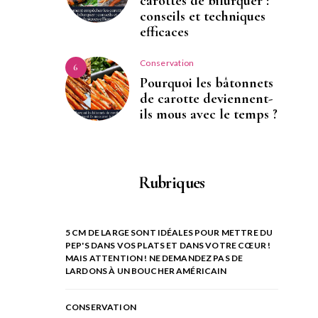
carottes de bifurquer :
conseils et techniques
efficaces
Conservation
6
Pourquoi les bâtonnets
de carotte deviennent-
ils mous avec le temps ?
Rubriques
5 CM DE LARGE SONT IDÉALES POUR METTRE DU
PEP'S DANS VOS PLATS ET DANS VOTRE CŒUR !
MAIS ATTENTION ! NE DEMANDEZ PAS DE
LARDONS À UN BOUCHER AMÉRICAIN
CONSERVATION