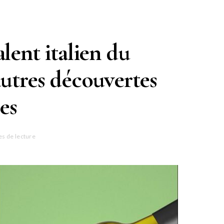
alent italien du
autres découvertes
es
es de lecture