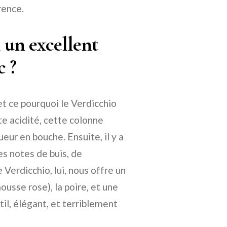
rence.
l un excellent
c ?
et ce pourquoi le Verdicchio
tte acidité, cette colonne
eur en bouche. Ensuite, il y a
es notes de buis, de
 Verdicchio, lui, nous offre un
usse rose), la poire, et une
il, élégant, et terriblement