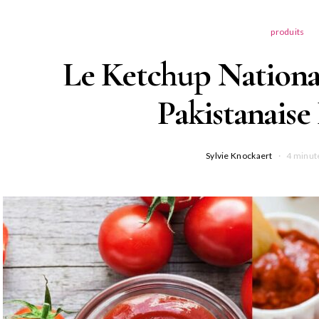
produits
Le Ketchup National
Pakistanaise
Sylvie Knockaert
4 minut