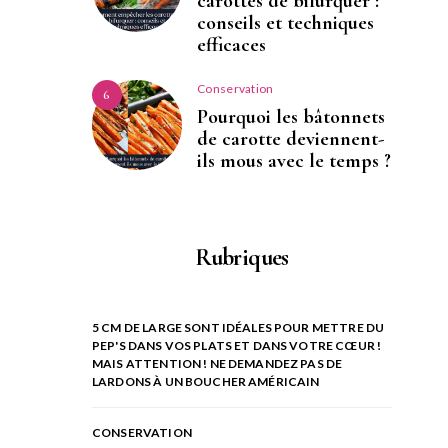
carottes de bifurquer :
conseils et techniques
efficaces
Conservation
6
Pourquoi les bâtonnets
de carotte deviennent-
ils mous avec le temps ?
Rubriques
5 CM DE LARGE SONT IDÉALES POUR METTRE DU
PEP'S DANS VOS PLATS ET DANS VOTRE CŒUR !
MAIS ATTENTION ! NE DEMANDEZ PAS DE
LARDONS À UN BOUCHER AMÉRICAIN
CONSERVATION