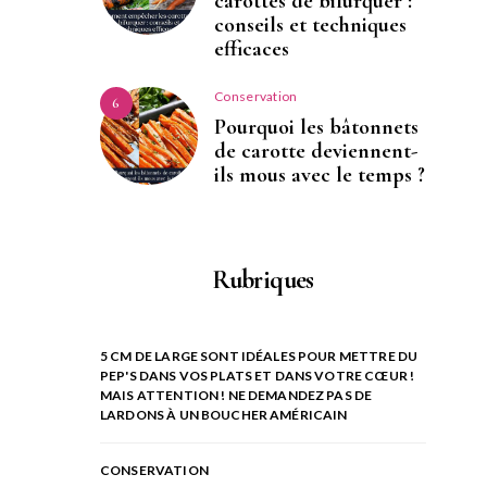
carottes de bifurquer :
conseils et techniques
efficaces
Conservation
6
Pourquoi les bâtonnets
de carotte deviennent-
ils mous avec le temps ?
Rubriques
5 CM DE LARGE SONT IDÉALES POUR METTRE DU
PEP'S DANS VOS PLATS ET DANS VOTRE CŒUR !
MAIS ATTENTION ! NE DEMANDEZ PAS DE
LARDONS À UN BOUCHER AMÉRICAIN
CONSERVATION